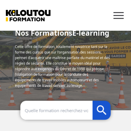
Panneau de gestion des cookies
Nos FormationsE-learning
Cette offre de formation, totalement novatrice tant sur la
forme des cursus que sur l'organisation des sessions,
permet d'acquérir une maîtrise parfaite du matériel et des
règles de sécurité. Elle constitue le moyen idéal pour
répondre aux exigences du Décret de 1998 qui précise
l'obligation de formation pour la conduite des
équipements de travail mobiles automoteurs et des
équipements de travail servant au levage.
search