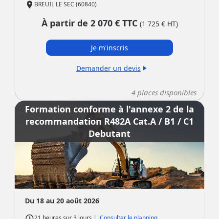
place
BREUIL LE SEC (60840)
À partir de
2 070
€ TTC
(
1 725
€ HT)
Je m'inscris
Demander un devis
play_arrow
4
places disponibles
Formation conforme à l'annexe 2 de la
recommandation R482A Cat.A / B1 / C1
Debutant
Du 18 au 20 août 2026
access_time
|
Consulter le planning
21 heures
sur
3 jours