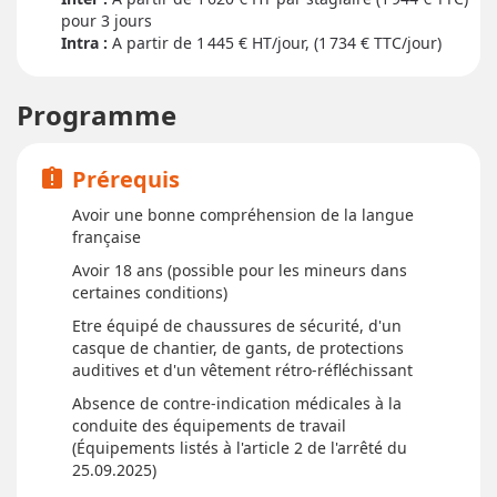
pour
3 jour
s
Intra :
A partir de 1 445
€ HT/jour, (1 734 € TTC/jour)
Programme
Prérequis
assignment_late
Avoir une bonne compréhension de la langue
française
Avoir 18 ans (possible pour les mineurs dans
certaines conditions)
Etre équipé de chaussures de sécurité, d'un
casque de chantier, de gants, de protections
auditives et d'un vêtement rétro-réfléchissant
Absence de contre-indication médicales à la
conduite des équipements de travail
(Équipements listés à l'article 2 de l'arrêté du
25.09.2025)