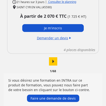
access_time
|
Consulter le planning
21 heures
sur
3 jours
place
SAINT CYR EN VAL (45590)
À partir de
2 070
€ TTC
(
1 725
€ HT)
Je m'inscris
Demander un devis
play_arrow
4
places disponibles
arrow_right
1/68
Si vous désirez une formation en INTRA sur ce
produit de formation, vous pouvez nous faire part
de votre besoin en cliquant sur le bouton ci-contre.
Faire une demande de devis