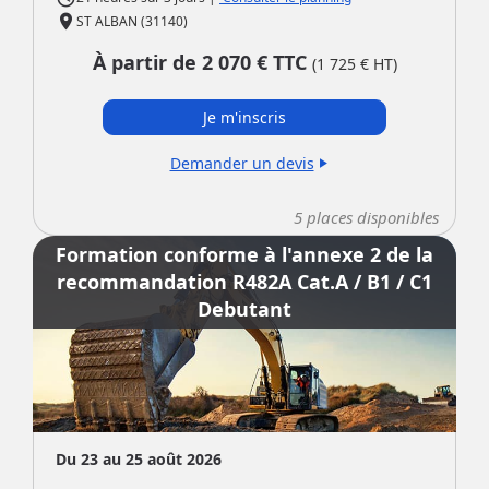
place
ST ALBAN (31140)
À partir de
2 070
€ TTC
(
1 725
€ HT)
Je m'inscris
Demander un devis
play_arrow
5
places disponibles
Formation conforme à l'annexe 2 de la
recommandation R482A Cat.A / B1 / C1
Debutant
Du 23 au 25 août 2026