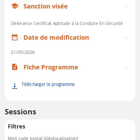
Sanction visée
school
Délivrance Certificat Aptitude à la Conduite En Sécurité
Date de modification
date_range
21/05/2026
Fiche Programme
description
Télécharger le programme
vertical_align_bottom
Sessions
Filtres
Mon code postal (Géolocalisation)