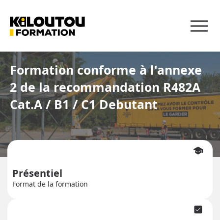
Panneau de gestion des cookies
Formation conforme à l'annexe
2 de la recommandation R482A
Cat.A / B1 / C1 Debutant
school
Présentiel
Format de la formation
check_box