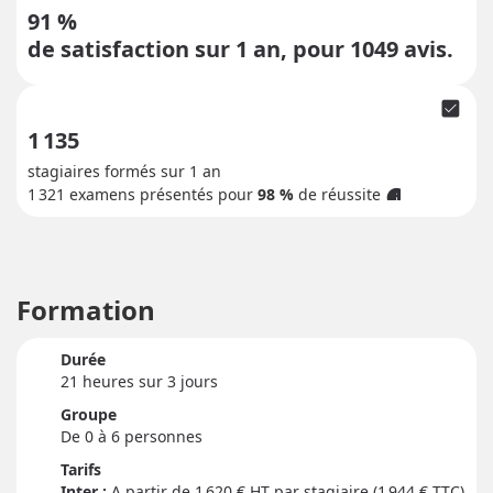
91 %
de satisfaction sur 1 an, pour
1049
avis.
check_box
1 135
stagiaires formés sur 1 an
1 321
examens présentés pour
98 %
de réussite
info
Formation
Durée
21 heure
s
sur 3 jour
s
Groupe
De 0 à 6 personnes
Tarifs
Inter :
1 620
€ HT par stagiaire (1 944 € TTC)