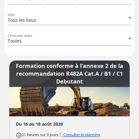
Ville
Tous les lieux
Choix des dates
Toutes
Formation conforme à l'annexe 2 de la
recommandation R482A Cat.A / B1 / C1
Debutant
Du 16 au 18 août 2026
access_time
|
Consulter le planning
21 heures
sur
3 jours