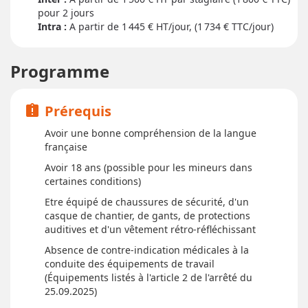
pour
2 jour
s
Intra :
A partir de 1 445
€ HT/jour, (1 734 € TTC/jour)
Programme
Prérequis
assignment_late
Avoir une bonne compréhension de la langue
française
Avoir 18 ans (possible pour les mineurs dans
certaines conditions)
Etre équipé de chaussures de sécurité, d'un
casque de chantier, de gants, de protections
auditives et d'un vêtement rétro-réfléchissant
Absence de contre-indication médicales à la
conduite des équipements de travail
(Équipements listés à l'article 2 de l'arrêté du
25.09.2025)