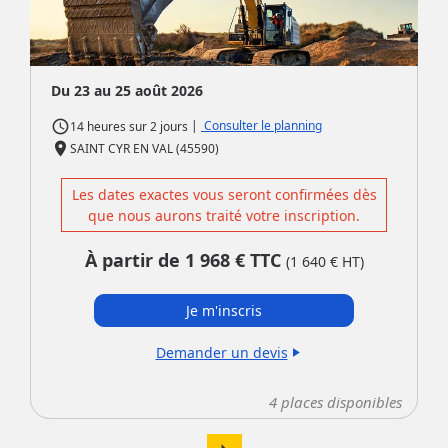
Du 23 au 25 août 2026
access_time
|
Consulter le planning
14 heures
sur
2 jours
place
SAINT CYR EN VAL (45590)
Les dates exactes vous seront confirmées dès
que nous aurons traité votre inscription.
À partir de
1 968
€ TTC
(
1 640
€ HT)
Je m'inscris
Demander un devis
play_arrow
4
places disponibles