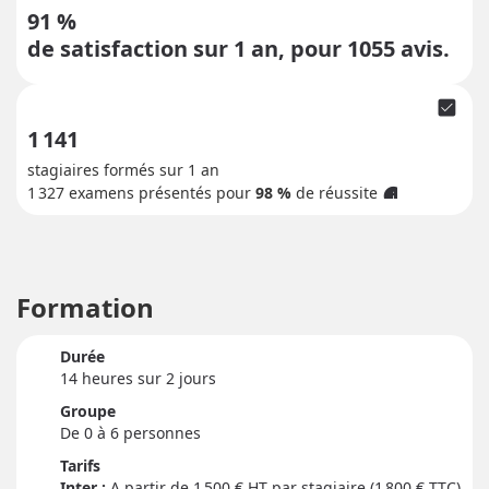
91 %
de satisfaction sur 1 an, pour
1055
avis.
check_box
1 141
stagiaires formés sur 1 an
1 327
examens présentés pour
98 %
de réussite
info
Formation
Durée
14 heure
s
sur 2 jour
s
Groupe
De 0 à 6 personnes
Tarifs
Inter :
1 500
€ HT par stagiaire (1 800 € TTC)