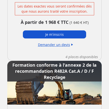
Les dates exactes vous seront confirmées dès
que nous aurons traité votre inscription.
À partir de
1 968
€ TTC
(
1 640
€ HT)
Je m'inscris
Demander un devis
play_arrow
4
places disponibles
Formation conforme à l'annexe 2 de la
recommandation R482A Cat.A / D / F
Recyclage