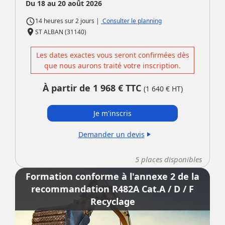
Du 18 au 20 août 2026
access_time
|
Consulter le planning
14 heures
sur
2 jours
place
ST ALBAN (31140)
Les dates exactes vous seront confirmées dès
que nous aurons traité votre inscription.
À partir de
1 968
€ TTC
(
1 640
€ HT)
Je m'inscris
Demander un devis
play_arrow
5
places disponibles
Formation conforme à l'annexe 2 de la
recommandation R482A Cat.A / D / F
Recyclage