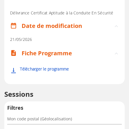
Délivrance Certificat Aptitude à la Conduite En Sécurité
Date de modification
date_range
21/05/2026
Fiche Programme
description
Télécharger le programme
vertical_align_bottom
Sessions
Filtres
Mon code postal (Géolocalisation)