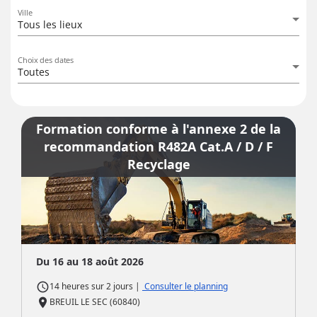
Ville
Tous les lieux
Choix des dates
Toutes
Formation conforme à l'annexe 2 de la
recommandation R482A Cat.A / D / F
Recyclage
Du 16 au 18 août 2026
access_time
|
Consulter le planning
14 heures
sur
2 jours
place
BREUIL LE SEC (60840)