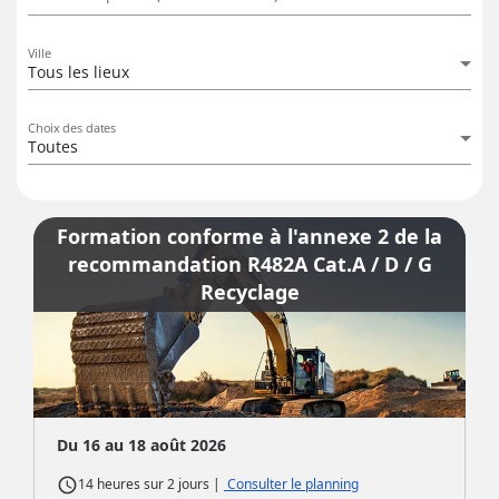
Ville
Tous les lieux
Choix des dates
Toutes
Formation conforme à l'annexe 2 de la
recommandation R482A Cat.A / D / G
Recyclage
Du 16 au 18 août 2026
access_time
|
Consulter le planning
14 heures
sur
2 jours