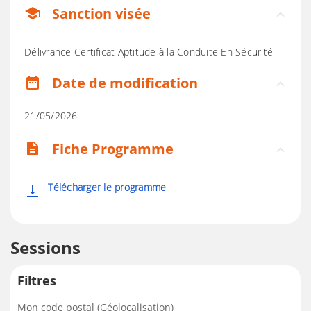
Sanction visée
school
Délivrance Certificat Aptitude à la Conduite En Sécurité
Date de modification
date_range
21/05/2026
Fiche Programme
description
Télécharger le programme
vertical_align_bottom
Sessions
Filtres
Mon code postal (Géolocalisation)