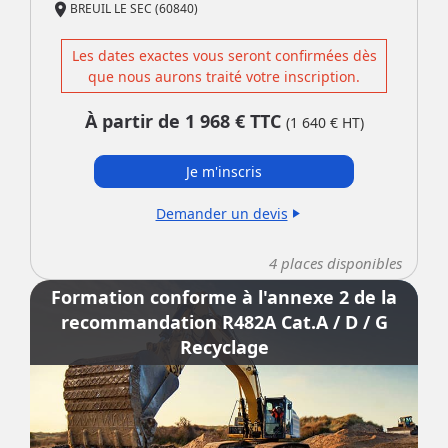
place
BREUIL LE SEC (60840)
Les dates exactes vous seront confirmées dès
que nous aurons traité votre inscription.
À partir de
1 968
€ TTC
(
1 640
€ HT)
Je m'inscris
Demander un devis
play_arrow
4
places disponibles
Formation conforme à l'annexe 2 de la
recommandation R482A Cat.A / D / G
Recyclage