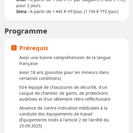
pour
2 jour
s
Intra :
A partir de 1 445
€ HT/jour, (1 734 € TTC/jour)
Programme
Prérequis
assignment_late
Avoir une bonne compréhension de la langue
française
Avoir 18 ans (possible pour les mineurs dans
certaines conditions)
Etre équipé de chaussures de sécurité, d'un
casque de chantier, de gants, de protections
auditives et d'un vêtement rétro-réfléchissant
Absence de contre-indication médicales à la
conduite des équipements de travail
(Équipements listés à l'article 2 de l'arrêté du
25.09.2025)