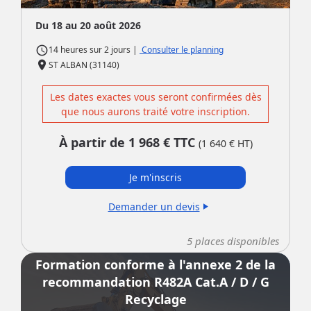
Du 18 au 20 août 2026
access_time
|
Consulter le planning
14 heures
sur
2 jours
place
ST ALBAN (31140)
Les dates exactes vous seront confirmées dès
que nous aurons traité votre inscription.
À partir de
1 968
€ TTC
(
1 640
€ HT)
Je m'inscris
Demander un devis
play_arrow
5
places disponibles
Formation conforme à l'annexe 2 de la
recommandation R482A Cat.A / D / G
Recyclage