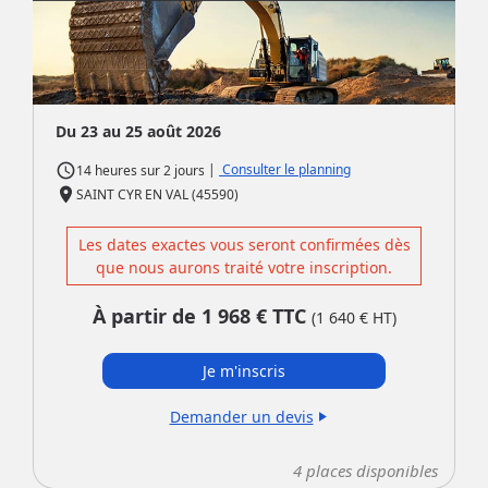
Du 23 au 25 août 2026
access_time
|
Consulter le planning
14 heures
sur
2 jours
place
SAINT CYR EN VAL (45590)
Les dates exactes vous seront confirmées dès
que nous aurons traité votre inscription.
À partir de
1 968
€ TTC
(
1 640
€ HT)
Je m'inscris
Demander un devis
play_arrow
4
places disponibles