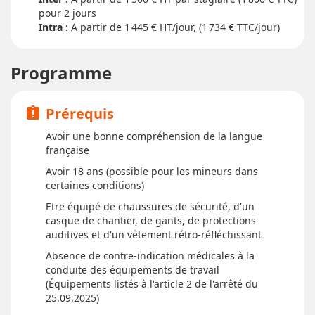
pour
2 jour
s
Intra :
A partir de 1 445
€ HT/jour, (1 734 € TTC/jour)
Programme
Prérequis
assignment_late
Avoir une bonne compréhension de la langue
française
Avoir 18 ans (possible pour les mineurs dans
certaines conditions)
Etre équipé de chaussures de sécurité, d'un
casque de chantier, de gants, de protections
auditives et d'un vêtement rétro-réfléchissant
Absence de contre-indication médicales à la
conduite des équipements de travail
(Équipements listés à l'article 2 de l'arrêté du
25.09.2025)