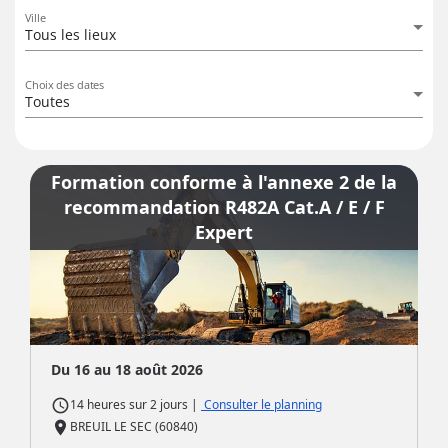
Ville
Tous les lieux
Choix des dates
Toutes
Formation conforme à l'annexe 2 de la
recommandation R482A Cat.A / E / F
Expert
Du 16 au 18 août 2026
access_time
|
Consulter le planning
14 heures
sur
2 jours
place
BREUIL LE SEC (60840)