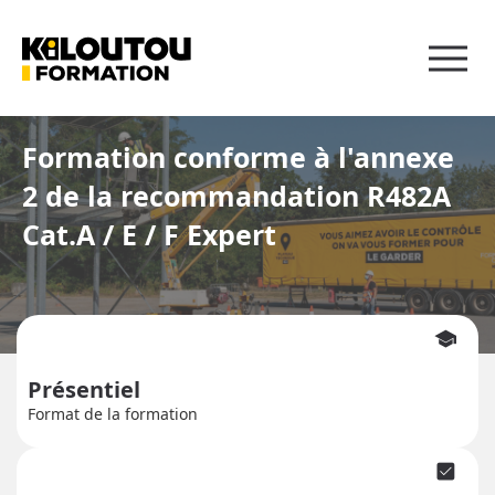
Panneau de gestion des cookies
Formation conforme à l'annexe
2 de la recommandation R482A
Cat.A / E / F Expert
school
Présentiel
Format de la formation
check_box