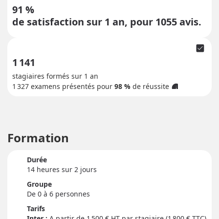
91 %
de satisfaction sur 1 an, pour
1055
avis.
check_box
1 141
stagiaires formés sur 1 an
1 327
examens présentés pour
98 %
de réussite
info
Formation
Durée
14 heure
s
sur 2 jour
s
Groupe
De 0 à 6 personnes
Tarifs
Inter :
1 500
€ HT par stagiaire (1 800 € TTC)