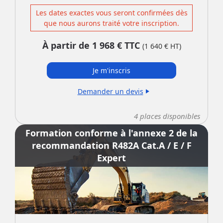
Les dates exactes vous seront confirmées dès
que nous aurons traité votre inscription.
À partir de
1 968
€ TTC
(
1 640
€ HT)
Je m'inscris
Demander un devis
play_arrow
4
places disponibles
Formation conforme à l'annexe 2 de la
recommandation R482A Cat.A / E / F
Expert