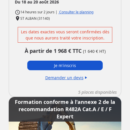
Du 18 au 20 août 2026
access_time
|
Consulter le planning
14 heures
sur
2 jours
place
ST ALBAN (31140)
Les dates exactes vous seront confirmées dès
que nous aurons traité votre inscription.
À partir de
1 968
€ TTC
(
1 640
€ HT)
Je m'inscris
Demander un devis
play_arrow
5
places disponibles
Formation conforme à l'annexe 2 de la
recommandation R482A Cat.A / E / F
Expert