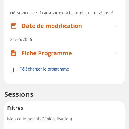
Délivrance Certificat Aptitude à la Conduite En Sécurité
Date de modification
date_range
21/05/2026
Fiche Programme
description
Télécharger le programme
vertical_align_bottom
Sessions
Filtres
Mon code postal (Géolocalisation)