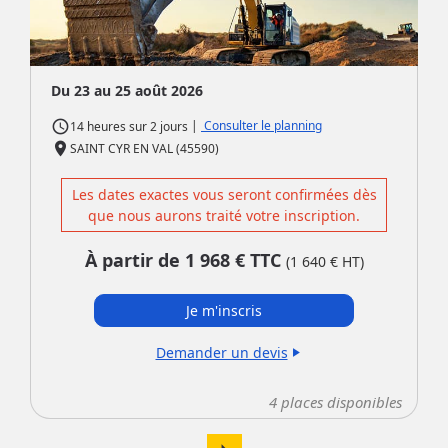
Du 23 au 25 août 2026
access_time
|
Consulter le planning
14 heures
sur
2 jours
place
SAINT CYR EN VAL (45590)
Les dates exactes vous seront confirmées dès
que nous aurons traité votre inscription.
À partir de
1 968
€ TTC
(
1 640
€ HT)
Je m'inscris
Demander un devis
play_arrow
4
places disponibles