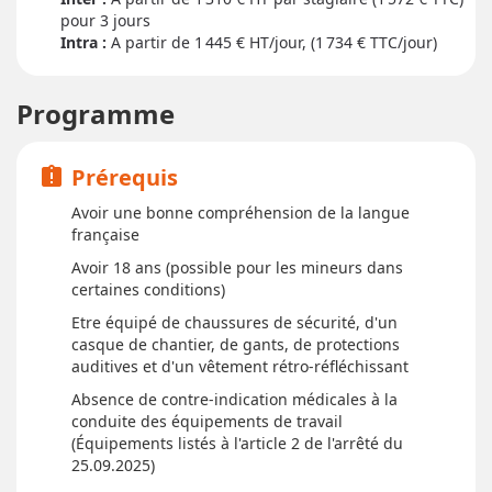
pour
3 jour
s
Intra :
A partir de 1 445
€ HT/jour, (1 734 € TTC/jour)
Programme
Prérequis
assignment_late
Avoir une bonne compréhension de la langue
française
Avoir 18 ans (possible pour les mineurs dans
certaines conditions)
Etre équipé de chaussures de sécurité, d'un
casque de chantier, de gants, de protections
auditives et d'un vêtement rétro-réfléchissant
Absence de contre-indication médicales à la
conduite des équipements de travail
(Équipements listés à l'article 2 de l'arrêté du
25.09.2025)