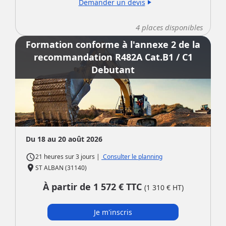
Demander un devis
play_arrow
4
places disponibles
Formation conforme à l'annexe 2 de la
recommandation R482A Cat.B1 / C1
Debutant
Du 18 au 20 août 2026
access_time
|
Consulter le planning
21 heures
sur
3 jours
place
ST ALBAN (31140)
À partir de
1 572
€ TTC
(
1 310
€ HT)
Je m'inscris