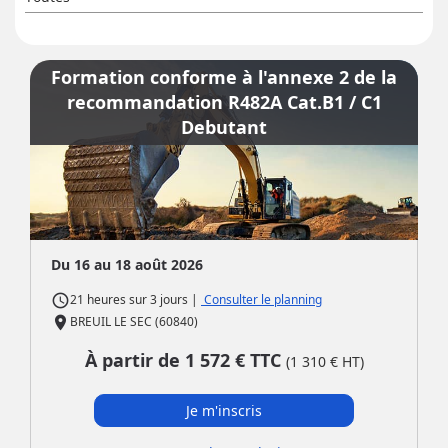
Formation conforme à l'annexe 2 de la
recommandation R482A Cat.B1 / C1
Debutant
Du 16 au 18 août 2026
access_time
|
Consulter le planning
21 heures
sur
3 jours
place
BREUIL LE SEC (60840)
À partir de
1 572
€ TTC
(
1 310
€ HT)
Je m'inscris