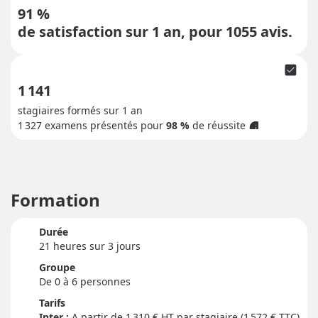
91 %
de satisfaction sur 1 an, pour
1055
avis.
check_box
1 141
stagiaires formés sur 1 an
1 327
examens présentés pour
98 %
de réussite
info
Formation
Durée
21 heure
s
sur 3 jour
s
Groupe
De 0 à 6 personnes
Tarifs
Inter :
1 310
€ HT par stagiaire (1 572 € TTC)