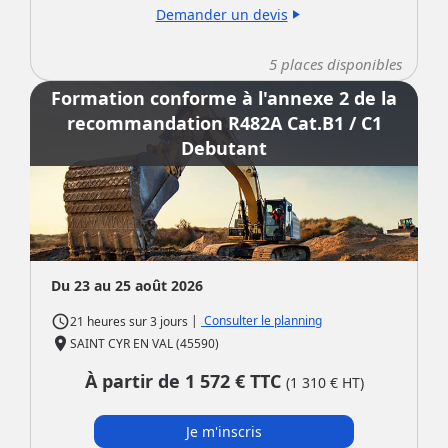
Demander un devis
play_arrow
5
places disponibles
Formation conforme à l'annexe 2 de la
recommandation R482A Cat.B1 / C1
Debutant
Du 23 au 25 août 2026
access_time
|
Consulter le planning
21 heures
sur
3 jours
place
SAINT CYR EN VAL (45590)
À partir de
1 572
€ TTC
(
1 310
€ HT)
Je m'inscris