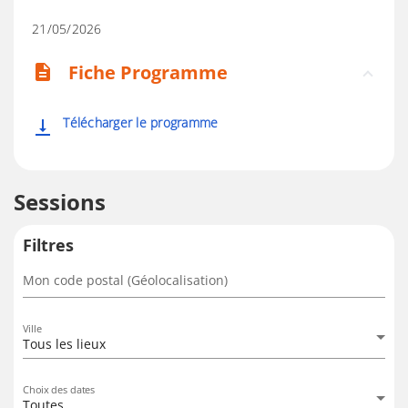
21/05/2026
Fiche Programme
description
Télécharger le programme
vertical_align_bottom
Sessions
Filtres
Mon code postal (Géolocalisation)
Ville
Tous les lieux
Choix des dates
Toutes