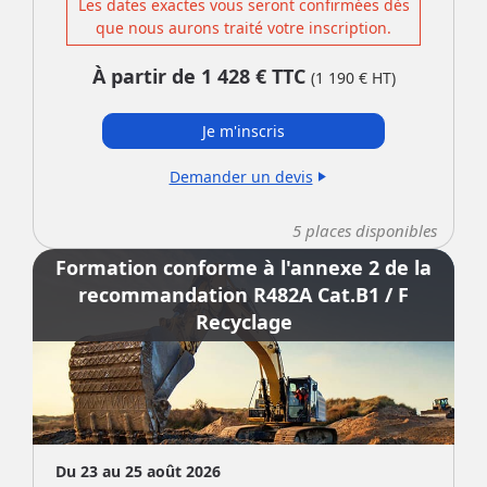
Les dates exactes vous seront confirmées dès
que nous aurons traité votre inscription.
À partir de
1 428
€ TTC
(
1 190
€ HT)
Je m'inscris
Demander un devis
play_arrow
5
places disponibles
Formation conforme à l'annexe 2 de la
recommandation R482A Cat.B1 / F
Recyclage
Du 23 au 25 août 2026