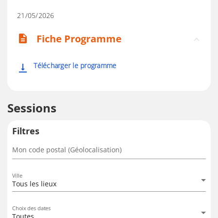
21/05/2026
Fiche Programme
description
Télécharger le programme
vertical_align_bottom
Sessions
Filtres
Mon code postal (Géolocalisation)
Ville
Tous les lieux
Choix des dates
Toutes