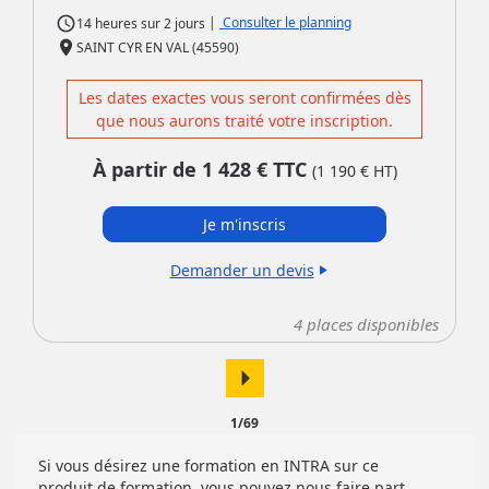
access_time
|
Consulter le planning
14 heures
sur
2 jours
place
SAINT CYR EN VAL (45590)
Les dates exactes vous seront confirmées dès
que nous aurons traité votre inscription.
À partir de
1 428
€ TTC
(
1 190
€ HT)
Je m'inscris
Demander un devis
play_arrow
4
places disponibles
arrow_right
1/69
Si vous désirez une formation en INTRA sur ce
produit de formation, vous pouvez nous faire part