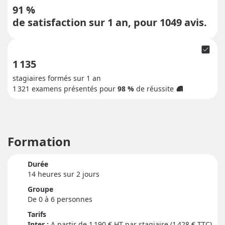
91 %
de satisfaction sur 1 an, pour
1049
avis.
check_box
1 135
stagiaires formés sur 1 an
1 321
examens présentés pour
98 %
de réussite
info
Formation
Durée
14 heure
s
sur 2 jour
s
Groupe
De 0 à 6 personnes
Tarifs
Inter :
1 190
€ HT par stagiaire (1 428 € TTC)