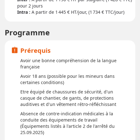
pour
2 jour
s
Intra :
A partir de 1 445
€ HT/jour, (1 734 € TTC/jour)
Programme
Prérequis
assignment_late
Avoir une bonne compréhension de la langue
française
Avoir 18 ans (possible pour les mineurs dans
certaines conditions)
Etre équipé de chaussures de sécurité, d'un
casque de chantier, de gants, de protections
auditives et d'un vêtement rétro-réfléchissant
Absence de contre-indication médicales à la
conduite des équipements de travail
(Équipements listés à l'article 2 de l'arrêté du
25.09.2025)