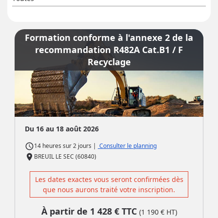
Formation conforme à l'annexe 2 de la
recommandation R482A Cat.B1 / F
Recyclage
Du 16 au 18 août 2026
access_time
|
Consulter le planning
14 heures
sur
2 jours
place
BREUIL LE SEC (60840)
Les dates exactes vous seront confirmées dès
que nous aurons traité votre inscription.
À partir de
1 428
€ TTC
(
1 190
€ HT)