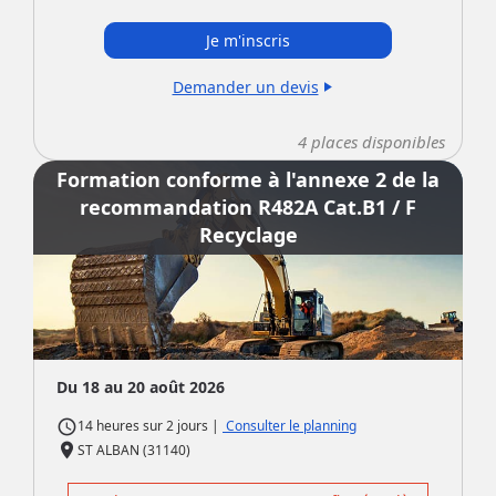
Je m'inscris
Demander un devis
play_arrow
4
places disponibles
Formation conforme à l'annexe 2 de la
recommandation R482A Cat.B1 / F
Recyclage
Du 18 au 20 août 2026
access_time
|
Consulter le planning
14 heures
sur
2 jours
place
ST ALBAN (31140)