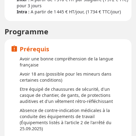
pour
3 jour
s
Intra :
A partir de 1 445
€ HT/jour, (1 734 € TTC/jour)
Programme
Prérequis
assignment_late
Avoir une bonne compréhension de la langue
française
Avoir 18 ans (possible pour les mineurs dans
certaines conditions)
Etre équipé de chaussures de sécurité, d'un
casque de chantier, de gants, de protections
auditives et d'un vêtement rétro-réfléchissant
Absence de contre-indication médicales à la
conduite des équipements de travail
(Équipements listés à l'article 2 de l'arrêté du
25.09.2025)