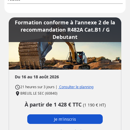
Formation conforme à l'annexe 2 de la
recommandation R482A Cat.B1 / G
Debutant
Du 16 au 18 août 2026
access_time
|
Consulter le planning
21 heures
sur
3 jours
place
BREUIL LE SEC (60840)
À partir de
1 428
€ TTC
(
1 190
€ HT)
Je m'inscris