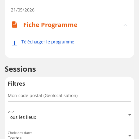
21/05/2026
Fiche Programme
description
Télécharger le programme
vertical_align_bottom
Sessions
Filtres
Mon code postal (Géolocalisation)
Ville
Tous les lieux
Choix des dates
Toutes