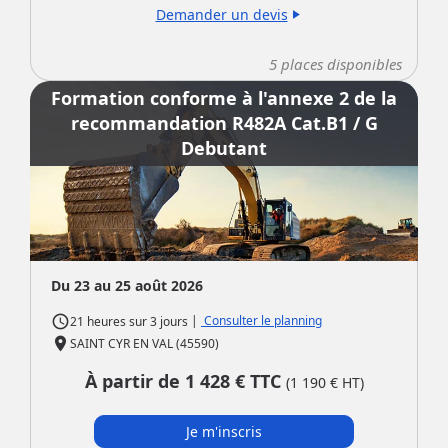
Demander un devis
play_arrow
5
places disponibles
Formation conforme à l'annexe 2 de la
recommandation R482A Cat.B1 / G
Debutant
Du 23 au 25 août 2026
access_time
|
Consulter le planning
21 heures
sur
3 jours
place
SAINT CYR EN VAL (45590)
À partir de
1 428
€ TTC
(
1 190
€ HT)
Je m'inscris