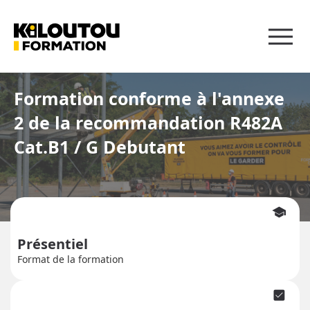
Panneau de gestion des cookies
Formation conforme à l'annexe
2 de la recommandation R482A
Cat.B1 / G Debutant
school
Présentiel
Format de la formation
check_box