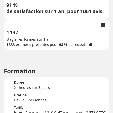
91 %
de satisfaction sur 1 an, pour
1061
avis.
check_box
1 147
stagiaires formés sur 1 an
1 333
examens présentés pour
98 %
de réussite
info
Formation
Durée
21 heure
s
sur 3 jour
s
Groupe
De 0 à 6 personnes
Tarifs
Inter :
1 310
€ HT par stagiaire (1 572 € TTC)