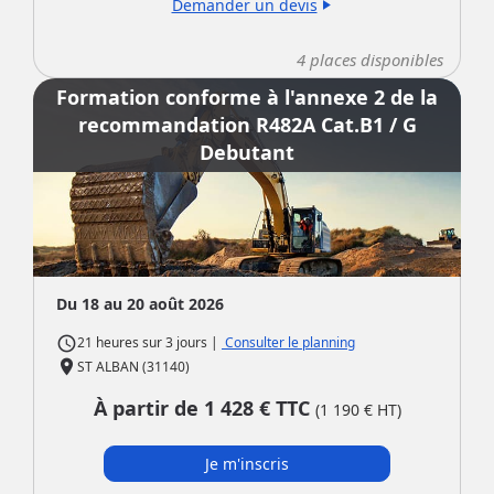
Demander un devis
play_arrow
4
places disponibles
Formation conforme à l'annexe 2 de la
recommandation R482A Cat.B1 / G
Debutant
Du 18 au 20 août 2026
access_time
|
Consulter le planning
21 heures
sur
3 jours
place
ST ALBAN (31140)
À partir de
1 428
€ TTC
(
1 190
€ HT)
Je m'inscris