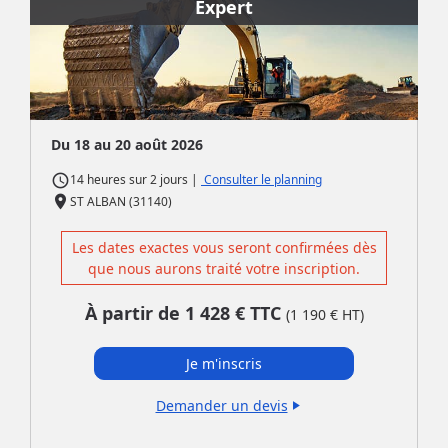
Expert
Du 18 au 20 août 2026
access_time
|
Consulter le planning
14 heures
sur
2 jours
place
ST ALBAN (31140)
Les dates exactes vous seront confirmées dès
que nous aurons traité votre inscription.
À partir de
1 428
€ TTC
(
1 190
€ HT)
Je m'inscris
Demander un devis
play_arrow