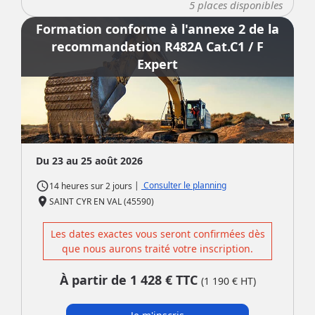
5
places disponibles
Formation conforme à l'annexe 2 de la
recommandation R482A Cat.C1 / F
Expert
Du 23 au 25 août 2026
access_time
|
Consulter le planning
14 heures
sur
2 jours
place
SAINT CYR EN VAL (45590)
Les dates exactes vous seront confirmées dès
que nous aurons traité votre inscription.
À partir de
1 428
€ TTC
(
1 190
€ HT)