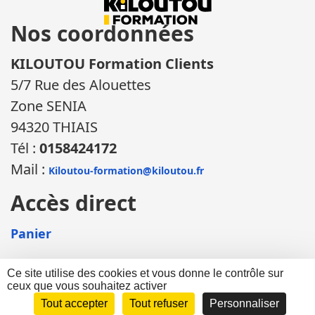
Nos coordonnées
KILOUTOU Formation Clients
5/7 Rue des Alouettes
Zone SENIA
94320 THIAIS
Tél :
0158424172
Mail :
Kiloutou-formation@kiloutou.fr
Accès direct
Panier
Ce site utilise des cookies et vous donne le contrôle sur
ceux que vous souhaitez activer
©KILOUTOU Formation 2026 |
Mentions légales
|
Informations sur les
cookies
| Site propulsé par WebBiz et réalisé par
DEFI Informatique
|
Tout accepter
Tout refuser
Personnaliser
Consulter les
conditions générales de vente
| Mozaïk - vmaster