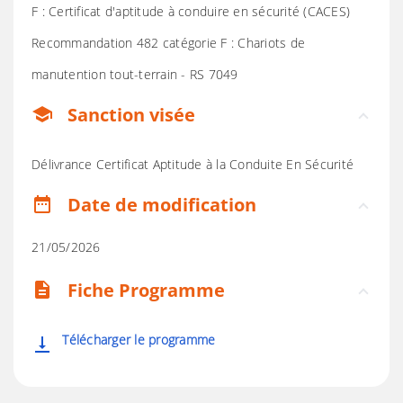
F : Certificat d'aptitude à conduire en sécurité (CACES)
Recommandation 482 catégorie F : Chariots de
manutention tout-terrain - RS 7049
Sanction visée
school
Délivrance Certificat Aptitude à la Conduite En Sécurité
Date de modification
date_range
21/05/2026
Fiche Programme
description
Télécharger le programme
vertical_align_bottom