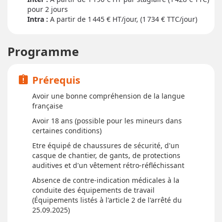
pour
2 jour
s
Intra :
A partir de 1 445
€ HT/jour, (1 734 € TTC/jour)
Programme
Prérequis
assignment_late
Avoir une bonne compréhension de la langue
française
Avoir 18 ans (possible pour les mineurs dans
certaines conditions)
Etre équipé de chaussures de sécurité, d'un
casque de chantier, de gants, de protections
auditives et d'un vêtement rétro-réfléchissant
Absence de contre-indication médicales à la
conduite des équipements de travail
(Équipements listés à l'article 2 de l'arrêté du
25.09.2025)