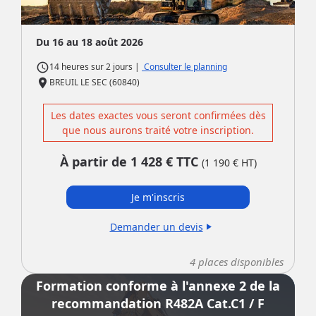
Du 16 au 18 août 2026
access_time
|
Consulter le planning
14 heures
sur
2 jours
place
BREUIL LE SEC (60840)
Les dates exactes vous seront confirmées dès
que nous aurons traité votre inscription.
À partir de
1 428
€ TTC
(
1 190
€ HT)
Je m'inscris
Demander un devis
play_arrow
4
places disponibles
Formation conforme à l'annexe 2 de la
recommandation R482A Cat.C1 / F