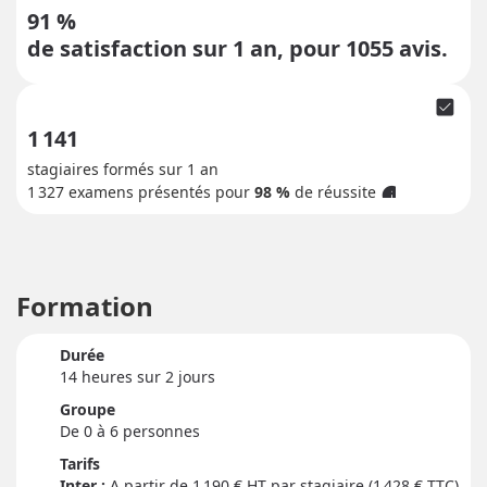
91 %
de satisfaction sur 1 an, pour
1055
avis.
check_box
1 141
stagiaires formés sur 1 an
1 327
examens présentés pour
98 %
de réussite
info
Formation
Durée
14 heure
s
sur 2 jour
s
Groupe
De 0 à 6 personnes
Tarifs
Inter :
1 190
€ HT par stagiaire (1 428 € TTC)