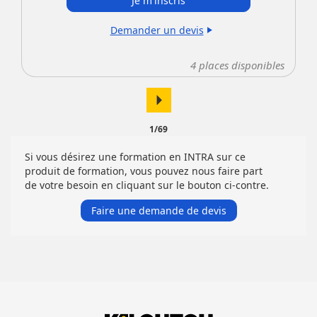
Je m'inscris
Demander un devis
play_arrow
4
places disponibles
arrow_right
1/69
Si vous désirez une formation en INTRA sur ce
produit de formation, vous pouvez nous faire part
de votre besoin en cliquant sur le bouton ci-contre.
Faire une demande de devis