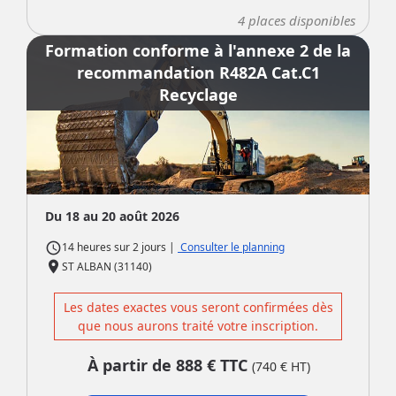
4
places disponibles
Formation conforme à l'annexe 2 de la
recommandation R482A Cat.C1
Recyclage
Du 18 au 20 août 2026
access_time
|
Consulter le planning
14 heures
sur
2 jours
place
ST ALBAN (31140)
Les dates exactes vous seront confirmées dès
que nous aurons traité votre inscription.
À partir de
888
€ TTC
(
740
€ HT)