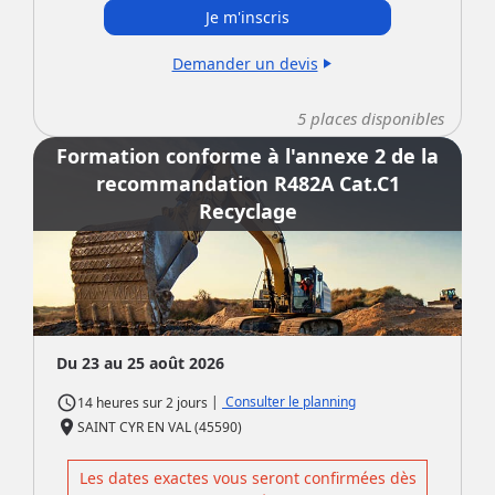
Je m'inscris
Demander un devis
play_arrow
5
places disponibles
Formation conforme à l'annexe 2 de la
recommandation R482A Cat.C1
Recyclage
Du 23 au 25 août 2026
access_time
|
Consulter le planning
14 heures
sur
2 jours
place
SAINT CYR EN VAL (45590)
Les dates exactes vous seront confirmées dès