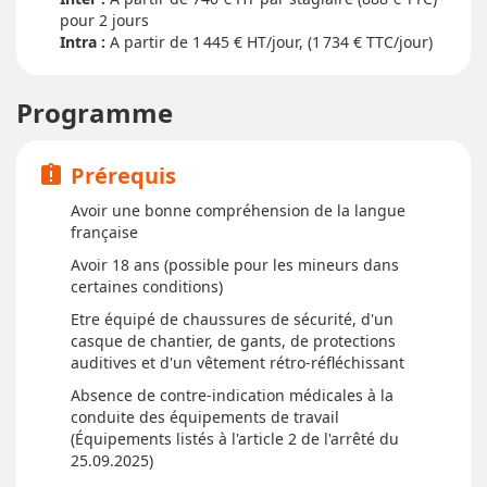
pour
2 jour
s
Intra :
A partir de 1 445
€ HT/jour, (1 734 € TTC/jour)
Programme
Prérequis
assignment_late
Avoir une bonne compréhension de la langue
française
Avoir 18 ans (possible pour les mineurs dans
certaines conditions)
Etre équipé de chaussures de sécurité, d'un
casque de chantier, de gants, de protections
auditives et d'un vêtement rétro-réfléchissant
Absence de contre-indication médicales à la
conduite des équipements de travail
(Équipements listés à l'article 2 de l'arrêté du
25.09.2025)