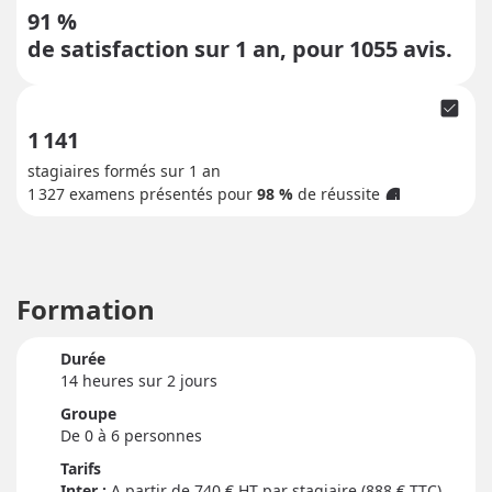
91 %
de satisfaction sur 1 an, pour
1055
avis.
check_box
1 141
stagiaires formés sur 1 an
1 327
examens présentés pour
98 %
de réussite
info
Formation
Durée
14 heure
s
sur 2 jour
s
Groupe
De 0 à 6 personnes
Tarifs
Inter :
740
€ HT par stagiaire (888 € TTC)