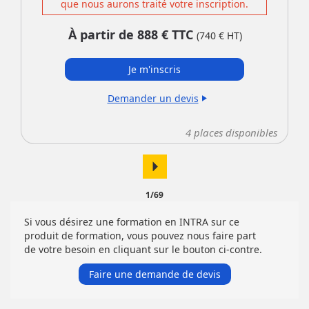
que nous aurons traité votre inscription.
À partir de
888
€ TTC
(
740
€ HT)
Je m'inscris
Demander un devis
play_arrow
4
places disponibles
arrow_right
1/69
Si vous désirez une formation en INTRA sur ce
produit de formation, vous pouvez nous faire part
de votre besoin en cliquant sur le bouton ci-contre.
Faire une demande de devis