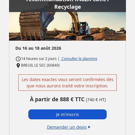
Recyclage
Du 16 au 18 août 2026
access_time
|
Consulter le planning
14 heures
sur
2 jours
place
BREUIL LE SEC (60840)
Les dates exactes vous seront confirmées dès
que nous aurons traité votre inscription.
À partir de
888
€ TTC
(
740
€ HT)
Je m'inscris
Demander un devis
play_arrow