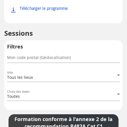
Télécharger le programme
vertical_align_bottom
Sessions
Filtres
Mon code postal (Géolocalisation)
Ville
Tous les lieux
Choix des dates
Toutes
Formation conforme à l'annexe 2 de la
recommandation R482A Cat.C1