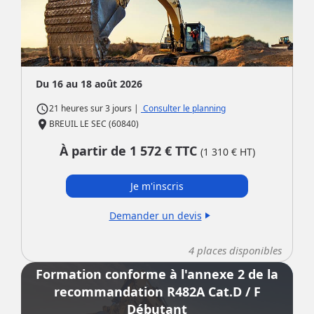
Du 16 au 18 août 2026
access_time
|
Consulter le planning
21 heures
sur
3 jours
place
BREUIL LE SEC (60840)
À partir de
1 572
€ TTC
(
1 310
€ HT)
Je m'inscris
Demander un devis
play_arrow
4
places disponibles
Formation conforme à l'annexe 2 de la
recommandation R482A Cat.D / F
Débutant