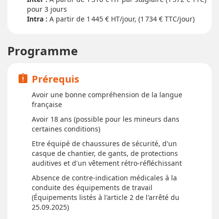
pour
3 jour
s
Intra :
A partir de 1 445
€ HT/jour, (1 734 € TTC/jour)
Programme
Prérequis
assignment_late
Avoir une bonne compréhension de la langue
française
Avoir 18 ans (possible pour les mineurs dans
certaines conditions)
Etre équipé de chaussures de sécurité, d'un
casque de chantier, de gants, de protections
auditives et d'un vêtement rétro-réfléchissant
Absence de contre-indication médicales à la
conduite des équipements de travail
(Équipements listés à l'article 2 de l'arrêté du
25.09.2025)