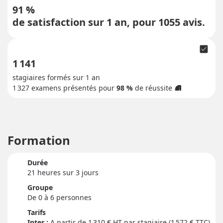
91 %
de satisfaction sur 1 an, pour
1055
avis.
check_box
1 141
stagiaires formés sur 1 an
1 327
examens présentés pour
98 %
de réussite
info
Formation
Durée
21 heure
s
sur 3 jour
s
Groupe
De 0 à 6 personnes
Tarifs
Inter :
1 310
€ HT par stagiaire (1 572 € TTC)