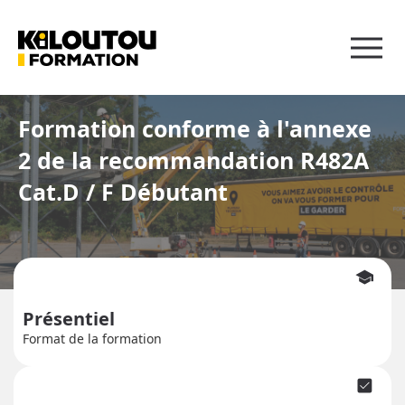
Panneau de gestion des cookies
Formation conforme à l'annexe
2 de la recommandation R482A
Cat.D / F Débutant
school
Présentiel
Format de la formation
check_box