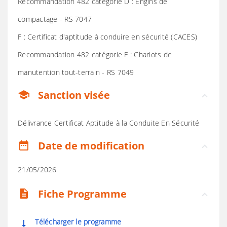
Recommandation 482 catégorie D : Engins de
compactage - RS 7047
F : Certificat d'aptitude à conduire en sécurité (CACES)
Recommandation 482 catégorie F : Chariots de
manutention tout-terrain - RS 7049
Sanction visée
school
Délivrance Certificat Aptitude à la Conduite En Sécurité
Date de modification
date_range
21/05/2026
Fiche Programme
description
Télécharger le programme
vertical_align_bottom