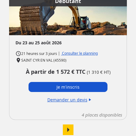
Débutant
Du 23 au 25 août 2026
access_time
|
Consulter le planning
21 heures
sur
3 jours
place
SAINT CYR EN VAL (45590)
À partir de
1 572
€ TTC
(
1 310
€ HT)
Je m'inscris
Demander un devis
play_arrow
4
places disponibles
arrow_right