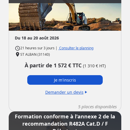
Du 18 au 20 août 2026
access_time
|
Consulter le planning
21 heures
sur
3 jours
place
ST ALBAN (31140)
À partir de
1 572
€ TTC
(
1 310
€ HT)
Je m'inscris
Demander un devis
play_arrow
5
places disponibles
Formation conforme à l'annexe 2 de la
recommandation R482A Cat.D / F