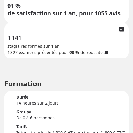
91 %
de satisfaction sur 1 an, pour
1055
avis.
check_box
1 141
stagiaires formés sur 1 an
1 327
examens présentés pour
98 %
de réussite
info
Formation
Durée
14 heure
s
sur 2 jour
s
Groupe
De 0 à 6 personnes
Tarifs
Inter :
1 500
€ HT par stagiaire (1 800 € TTC)