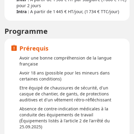
pour
2 jour
s
Intra :
A partir de 1 445
€ HT/jour, (1 734 € TTC/jour)
Programme
Prérequis
assignment_late
Avoir une bonne compréhension de la langue
française
Avoir 18 ans (possible pour les mineurs dans
certaines conditions)
Etre équipé de chaussures de sécurité, d'un
casque de chantier, de gants, de protections
auditives et d'un vêtement rétro-réfléchissant
Absence de contre-indication médicales à la
conduite des équipements de travail
(Équipements listés à l'article 2 de l'arrêté du
25.09.2025)