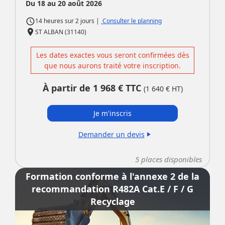
Du 18 au 20 août 2026
access_time
|
Consulter le planning
14 heures
sur
2 jours
place
ST ALBAN (31140)
Les dates exactes vous seront confirmées dès
que nous aurons traité votre inscription.
À partir de
1 968
€ TTC
(
1 640
€ HT)
Je m'inscris
Demander un devis
play_arrow
5
places disponibles
Formation conforme à l'annexe 2 de la
recommandation R482A Cat.E / F / G
Recyclage