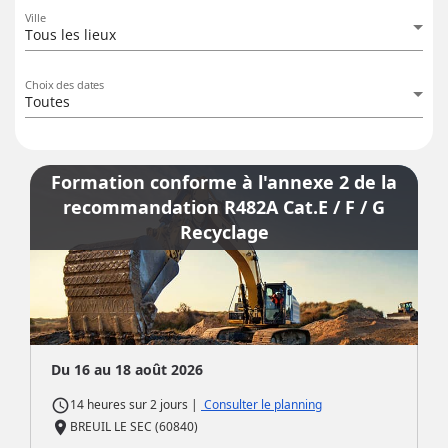
Ville
Tous les lieux
Choix des dates
Toutes
Formation conforme à l'annexe 2 de la
recommandation R482A Cat.E / F / G
Recyclage
Du 16 au 18 août 2026
access_time
|
Consulter le planning
14 heures
sur
2 jours
place
BREUIL LE SEC (60840)