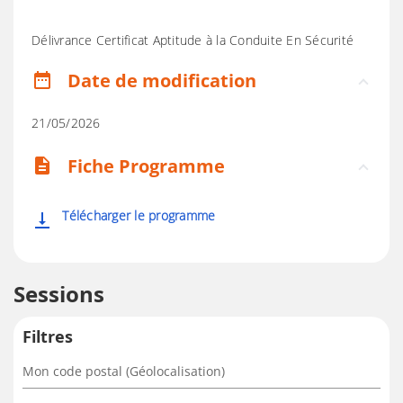
Délivrance Certificat Aptitude à la Conduite En Sécurité
Date de modification
date_range
21/05/2026
Fiche Programme
description
Télécharger le programme
vertical_align_bottom
Sessions
Filtres
Mon code postal (Géolocalisation)