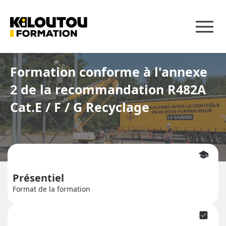
Panneau de gestion des cookies
Formation conforme à l'annexe
2 de la recommandation R482A
Cat.E / F / G Recyclage
school
Présentiel
Format de la formation
check_box