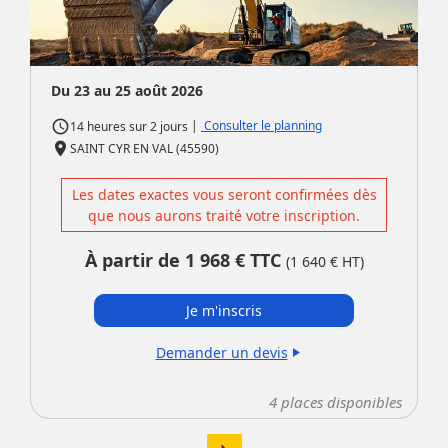
Du 23 au 25 août 2026
access_time
|
Consulter le planning
14 heures
sur
2 jours
place
SAINT CYR EN VAL (45590)
Les dates exactes vous seront confirmées dès
que nous aurons traité votre inscription.
À partir de
1 968
€ TTC
(
1 640
€ HT)
Je m'inscris
Demander un devis
play_arrow
4
places disponibles