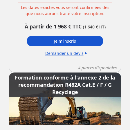
Les dates exactes vous seront confirmées dès
que nous aurons traité votre inscription.
À partir de
1 968
€ TTC
(
1 640
€ HT)
Je m'inscris
Demander un devis
play_arrow
4
places disponibles
Formation conforme à l'annexe 2 de la
recommandation R482A Cat.E / F / G
Recyclage