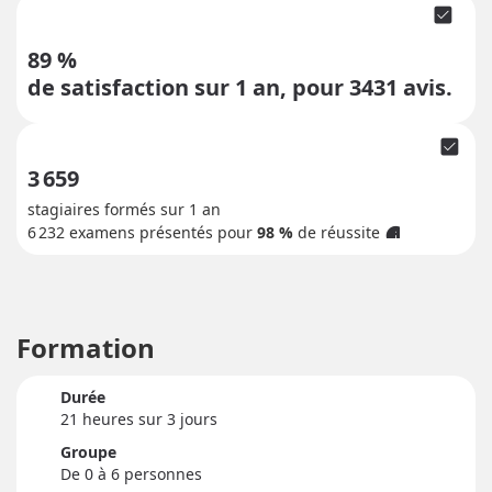
check_box
89 %
de satisfaction sur 1 an, pour
3431
avis.
check_box
3 659
stagiaires formés sur 1 an
6 232
examens présentés pour
98 %
de réussite
info
Formation
Durée
21 heure
s
sur 3 jour
s
Groupe
De 0 à 6 personnes