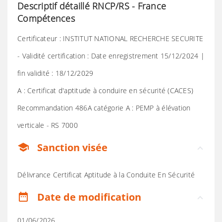
Descriptif détaillé RNCP/RS - France
Compétences
Certificateur : INSTITUT NATIONAL RECHERCHE SECURITE
- Validité certification : Date enregistrement 15/12/2024 |
fin validité : 18/12/2029
A : Certificat d'aptitude à conduire en sécurité (CACES)
Recommandation 486A catégorie A : PEMP à élévation
verticale - RS 7000
Sanction visée
school
Délivrance Certificat Aptitude à la Conduite En Sécurité
Date de modification
date_range
01/06/2026