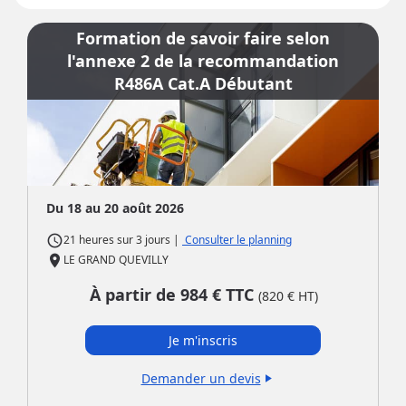
Formation de savoir faire selon
l'annexe 2 de la recommandation
R486A Cat.A Débutant
Du 18 au 20 août 2026
access_time
|
Consulter le planning
21 heures
sur
3 jours
place
LE GRAND QUEVILLY
À partir de
984
€ TTC
(
820
€ HT)
Je m'inscris
Demander un devis
play_arrow