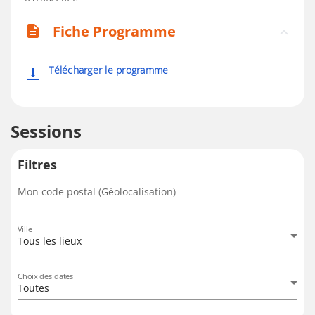
Fiche Programme
description
Télécharger le programme
vertical_align_bottom
Sessions
Filtres
Mon code postal (Géolocalisation)
Ville
Tous les lieux
Choix des dates
Toutes