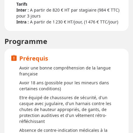
Tarifs
Inter :
820
€ HT par stagiaire (984 € TTC)
pour
3 jour
s
Intra :
A partir de 1 230
€ HT/jour, (1 476 € TTC/jour)
Programme
Prérequis
assignment_late
Avoir une bonne compréhension de la langue
française
Avoir 18 ans (possible pour les mineurs dans
certaines conditions)
Etre équipé de chaussures de sécurité, d'un
casque avec jugulaire, d'un harnais contre les
chutes de hauteur appropriés, de gants, de
protection auditives et d'un vêtement rétro-
réfléchissant
Absence de contre-indication médicales à la