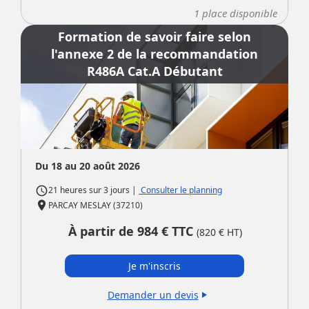
1
place disponible
Formation de savoir faire selon
l'annexe 2 de la recommandation
R486A Cat.A Débutant
Du 18 au 20 août 2026
access_time
|
Consulter le planning
21 heures
sur
3 jours
place
PARCAY MESLAY (37210)
À partir de
984
€ TTC
(
820
€ HT)
Je m'inscris
Demander un devis
play_arrow