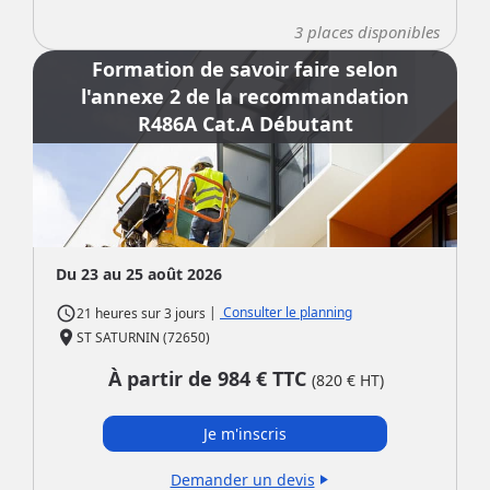
3
places disponibles
Formation de savoir faire selon
l'annexe 2 de la recommandation
R486A Cat.A Débutant
Du 23 au 25 août 2026
access_time
|
Consulter le planning
21 heures
sur
3 jours
place
ST SATURNIN (72650)
À partir de
984
€ TTC
(
820
€ HT)
Je m'inscris
Demander un devis
play_arrow