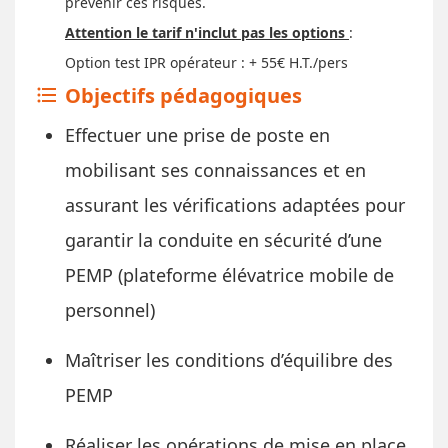
prévenir ces risques.
Attention le tarif n'inclut pas les options
:
Option test IPR opérateur : + 55€ H.T./pers
Objectifs pédagogiques
format_list_bulleted
Effectuer une prise de poste en
mobilisant ses connaissances et en
assurant les vérifications adaptées pour
garantir la conduite en sécurité d’une
PEMP (plateforme élévatrice mobile de
personnel)
Maîtriser les conditions d’équilibre des
PEMP
Réaliser les opérations de mise en place,