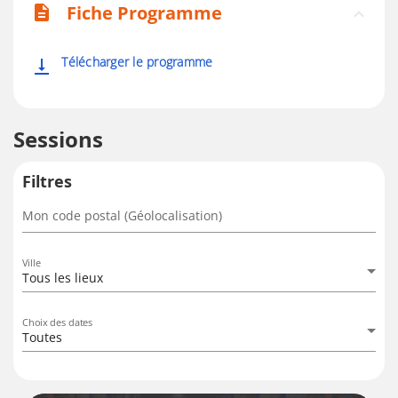
Fiche Programme
description
Télécharger le programme
vertical_align_bottom
Sessions
Filtres
Mon code postal (Géolocalisation)
Ville
Tous les lieux
Choix des dates
Toutes