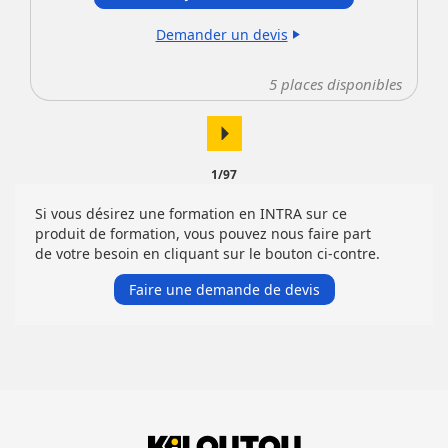
Demander un devis
play_arrow
5
places disponibles
arrow_right
1/97
Si vous désirez une formation en INTRA sur ce
produit de formation, vous pouvez nous faire part
de votre besoin en cliquant sur le bouton ci-contre.
Faire une demande de devis