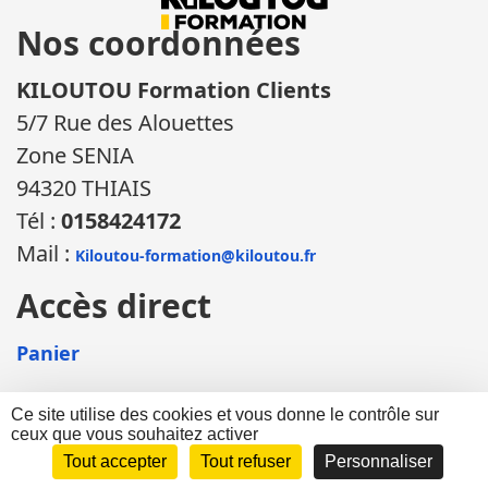
Nos coordonnées
KILOUTOU Formation Clients
5/7 Rue des Alouettes
Zone SENIA
94320 THIAIS
Tél :
0158424172
Mail :
Kiloutou-formation@kiloutou.fr
Accès direct
Panier
Ce site utilise des cookies et vous donne le contrôle sur
ceux que vous souhaitez activer
©KILOUTOU Formation 2026 |
Mentions légales
|
Informations sur les
cookies
| Site propulsé par WebBiz et réalisé par
DEFI Informatique
|
Tout accepter
Tout refuser
Personnaliser
Consulter les
conditions générales de vente
| Mozaïk - vmaster