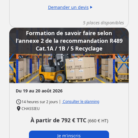
Demander un devis
play_arrow
5
places disponibles
Formation de savoir faire selon
l'annexe 2 de la recommandation R489
Cat.1A / 1B / 5 Recyclage
Du 19 au 20 août 2026
access_time
|
Consulter le planning
14 heures
sur
2 jours
place
CHASSIEU
À partir de
792
€ TTC
(
660
€ HT)
Je m'inscris