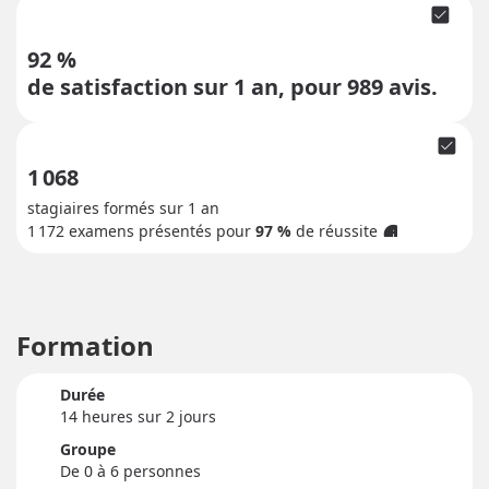
check_box
92 %
de satisfaction sur 1 an, pour
989
avis.
check_box
1 068
stagiaires formés sur 1 an
1 172
examens présentés pour
97 %
de réussite
info
Formation
Durée
14 heure
s
sur 2 jour
s
Groupe
De 0 à 6 personnes