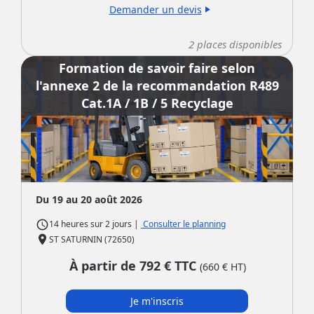
Demander un devis
play_arrow
2
places disponibles
Formation de savoir faire selon
l'annexe 2 de la recommandation R489
Cat.1A / 1B / 5 Recyclage
Du 19 au 20 août 2026
access_time
|
Consulter le planning
14 heures
sur
2 jours
place
ST SATURNIN (72650)
À partir de
792
€ TTC
(
660
€ HT)
Je m'inscris