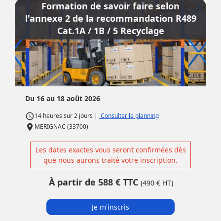
Formation de savoir faire selon
l'annexe 2 de la recommandation R489
Cat.1A / 1B / 5 Recyclage
Du 16 au 18 août 2026
access_time
|
Consulter le planning
14 heures
sur
2 jours
place
MERIGNAC (33700)
Les dates exactes vous seront confirmées dès
que nous aurons traité votre inscription.
À partir de
588
€ TTC
(
490
€ HT)
Je m'inscris