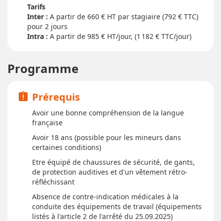
Tarifs
Inter :
660
€ HT par stagiaire (792 € TTC)
pour
2 jour
s
Intra :
A partir de 985
€ HT/jour, (1 182 € TTC/jour)
Programme
Prérequis
assignment_late
Avoir une bonne compréhension de la langue
française
Avoir 18 ans (possible pour les mineurs dans
certaines conditions)
Etre équipé de chaussures de sécurité, de gants,
de protection auditives et d'un vêtement rétro-
réfléchissant
Absence de contre-indication médicales à la
conduite des équipements de travail (équipements
listés à l'article 2 de l'arrêté du 25.09.2025)