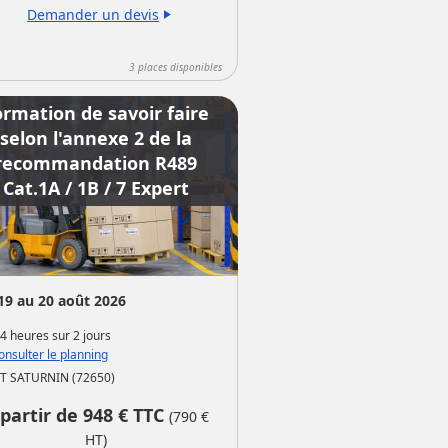
Demander un devis
play_arrow
3
places disponibles
ormation de savoir faire
selon l'annexe 2 de la
recommandation R489
Cat.1A / 1B / 7 Expert
19 au 20 août 2026
4 heures
sur
2 jours
nsulter le planning
T SATURNIN (72650)
 partir de
948
€ TTC
(
790
€
HT)