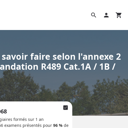
search
person
shopping_cart
savoir faire selon l'annexe 2
ndation R489 Cat.1A / 1B /
check_box
068
giaires formés sur 1 an
66
examens présentés pour
96 %
de