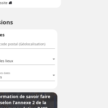
ssite
info
sions
res
ode postal (Géolocalisation)
les lieux
des dates
es
ormation de savoir faire
selon l'annexe 2 de la