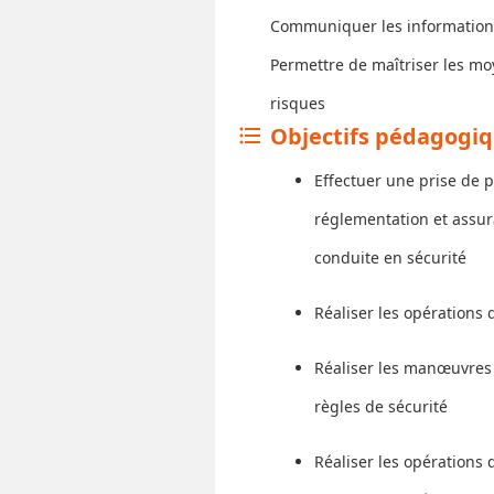
Communiquer les informations r
Permettre de maîtriser les m
risques
Objectifs pédagogi
format_list_bulleted
Effectuer une prise de 
réglementation et assura
conduite en sécurité
Réaliser les opérations 
Réaliser les manœuvres 
règles de sécurité
Réaliser les opérations