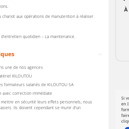
ions.
À
du chariot aux opérations de manutention à réaliser.
s d’entretien quotidien – La maintenance.
iques
ans une de nos agences
matériel KILOUTOU
des formateurs salariés de KILOUTOU SA
re avec correction immédiate
Si 
 mettre en sécurité leurs effets personnels, nous
en 
asiers. Ils doivent cependant se munir d'un
for
fair
cliq