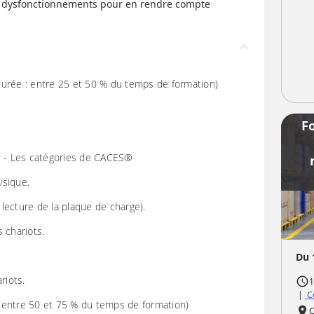
ls dysfonctionnements pour en rendre compte
durée : entre 25 et 50 % du temps de formation)
F
ts - Les catégories de CACES®
ysique.
a lecture de la plaque de charge).
s chariots.
Du 
riots.
access_time
1
|
Co
 : entre 50 et 75 % du temps de formation)
place