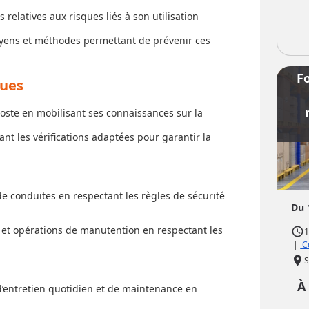
elatives aux risques liés à son utilisation
oyens et méthodes permettant de prévenir ces
F
ques
poste en mobilisant ses connaissances sur la
nt les vérifications adaptées pour garantir la
de conduites en respectant les règles de sécurité
Du 
et opérations de manutention en respectant les
access_time
1
|
Co
place
S
À
 d’entretien quotidien et de maintenance en