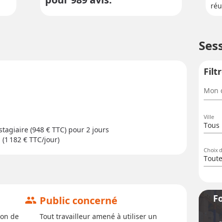
réu
Ses
Filt
Mon c
Ville
Tous 
stagiaire (948 € TTC) pour
2 jour
s
 (1 182 € TTC/jour)
Choix 
Tout
F
Public concerné
group
ion de
Tout travailleur amené à utiliser un