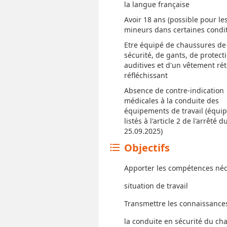
la langue française
Avoir 18 ans (possible pour le
mineurs dans certaines condit
Etre équipé de chaussures de
sécurité, de gants, de protect
auditives et d'un vêtement rét
réfléchissant
Absence de contre-indication
médicales à la conduite des
équipements de travail (équi
listés à l'article 2 de l'arrêté d
25.09.2025)
Objectifs
format_list_bulleted
Apporter les compétences néce
situation de travail
Transmettre les connaissances 
la conduite en sécurité du ch