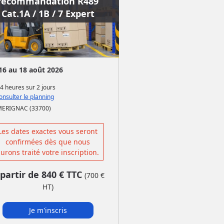
recommandation R489
Cat.1A / 1B / 7 Expert
16 au 18 août 2026
4 heures
sur
2 jours
nsulter le planning
MERIGNAC (33700)
Les dates exactes vous seront
confirmées dès que nous
urons traité votre inscription.
 partir de
840
€ TTC
(
700
€
HT)
Je m'inscris