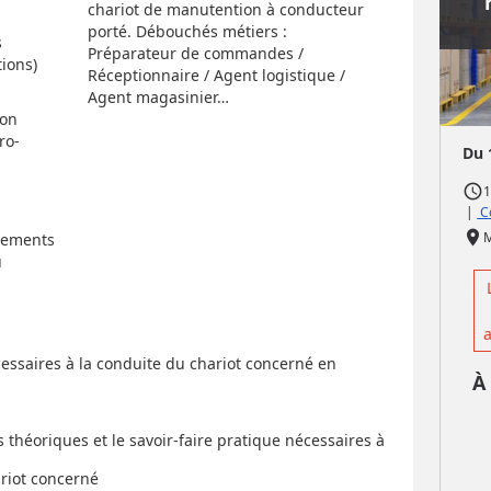
chariot de manutention à conducteur
porté. Débouchés métiers :
s
Préparateur de commandes /
ions)
Réceptionnaire / Agent logistique /
Agent magasinier…
ion
ro-
Du 
access_time
1
|
Co
place
pements
u
a
ssaires à la conduite du chariot concerné en
À
théoriques et le savoir-faire pratique nécessaires à
ariot concerné