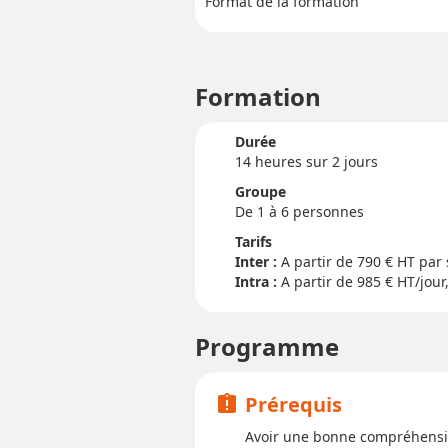
Format de la formation
Formation
Durée
14 heure
s
sur 2 jour
s
Groupe
De 1 à 6 personnes
Tarifs
Inter :
790
€ HT par 
Intra :
A partir de 985
€ HT/jour,
Programme
Prérequis
assignment_late
Avoir une bonne compréhens