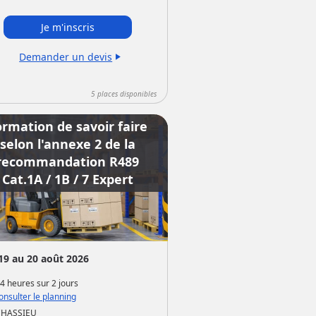
Je m'inscris
Demander un devis
play_arrow
5
places disponibles
ormation de savoir faire
selon l'annexe 2 de la
recommandation R489
Cat.1A / 1B / 7 Expert
19 au 20 août 2026
4 heures
sur
2 jours
nsulter le planning
CHASSIEU