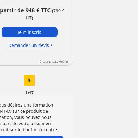
 partir de
948
€ TTC
(
790
€
HT)
Je m'inscris
Demander un devis
play_arrow
5
places disponibles
arrow_right
1/97
vous désirez une formation
INTRA sur ce produit de
mation, vous pouvez nous
e part de votre besoin en
uant sur le bouton ci-contre.