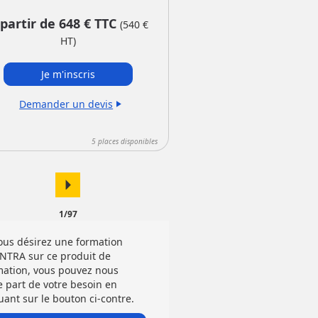
 partir de
648
€ TTC
(
540
€
HT)
Je m'inscris
Demander un devis
play_arrow
5
places disponibles
arrow_right
1/97
vous désirez une formation
INTRA sur ce produit de
mation, vous pouvez nous
e part de votre besoin en
uant sur le bouton ci-contre.