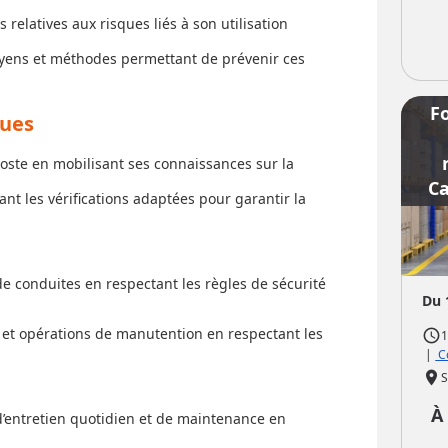
elatives aux risques liés à son utilisation
oyens et méthodes permettant de prévenir ces
F
ques
poste en mobilisant ses connaissances sur la
Ca
nt les vérifications adaptées pour garantir la
de conduites en respectant les règles de sécurité
Du 
et opérations de manutention en respectant les
access_time
1
|
Co
place
S
À
 d’entretien quotidien et de maintenance en