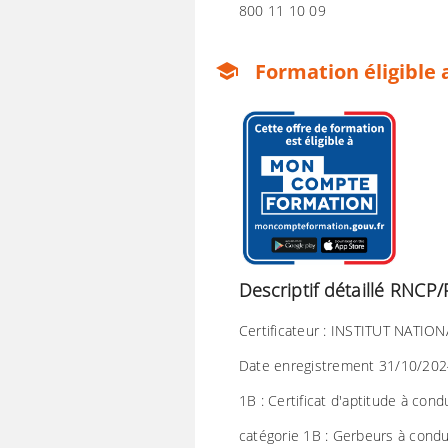
800 11 10 09
Formation éligible 
school
Descriptif détaillé RNC
Certificateur : INSTITUT NATION
Date enregistrement 31/10/2024 
1B : Certificat d'aptitude à co
catégorie 1B : Gerbeurs à condu