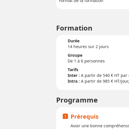
Format de la formation
Formation
Durée
14 heure
s
sur 2 jour
s
Groupe
De 1 à 6 personnes
Tarifs
Inter :
540
€ HT par 
Intra :
A partir de 985
€ HT/jour,
Programme
Prérequis
assignment_late
Avoir une bonne compréhens