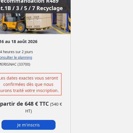
recommandation R489
t.1B / 3 / 5 / 7 Recyclage
16 au 18 août 2026
4 heures
sur
2 jours
nsulter le planning
MERIGNAC (33700)
Les dates exactes vous seront
confirmées dès que nous
urons traité votre inscription.
 partir de
648
€ TTC
(
540
€
HT)
Je m'inscris