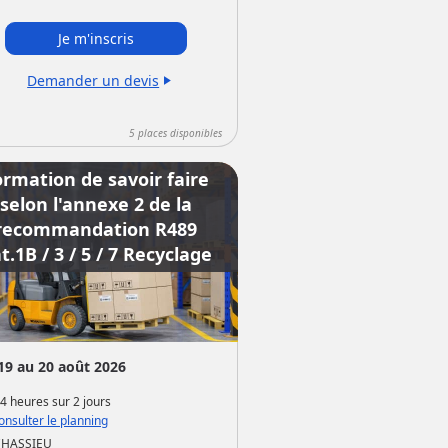
Je m'inscris
Demander un devis
play_arrow
5
places disponibles
ormation de savoir faire
selon l'annexe 2 de la
recommandation R489
t.1B / 3 / 5 / 7 Recyclage
19 au 20 août 2026
4 heures
sur
2 jours
nsulter le planning
CHASSIEU