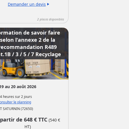
Demander un devis
play_arrow
2
places disponibles
ormation de savoir faire
selon l'annexe 2 de la
recommandation R489
t.1B / 3 / 5 / 7 Recyclage
19 au 20 août 2026
4 heures
sur
2 jours
nsulter le planning
T SATURNIN (72650)
 partir de
648
€ TTC
(
540
€
HT)