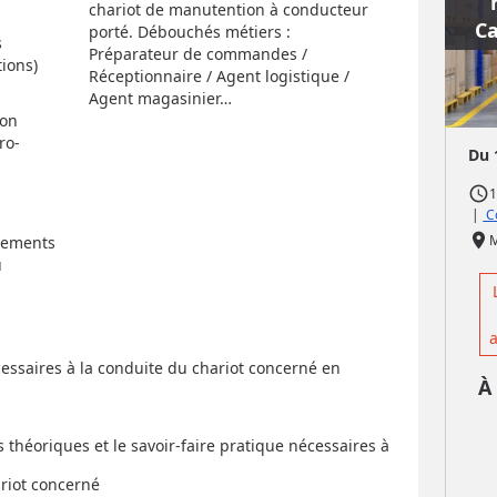
chariot de manutention à conducteur
Ca
porté. Débouchés métiers :
s
Préparateur de commandes /
ions)
Réceptionnaire / Agent logistique /
Agent magasinier…
ion
ro-
Du 
access_time
1
|
Co
place
pements
u
a
ssaires à la conduite du chariot concerné en
À
théoriques et le savoir-faire pratique nécessaires à
ariot concerné