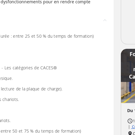
ls dysfonctionnements pour en rendre compte
durée : entre 25 et 50 % du temps de formation)
F
ts - Les catégories de CACES®
Ca
ysique.
a lecture de la plaque de charge).
s chariots.
Du 
riots.
access_time
1
|
Co
 : entre 50 et 75 % du temps de formation)
place