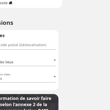
ssite
info
sions
res
ode postal (Géolocalisation)
les lieux
des dates
es
ormation de savoir faire
selon l'annexe 2 de la