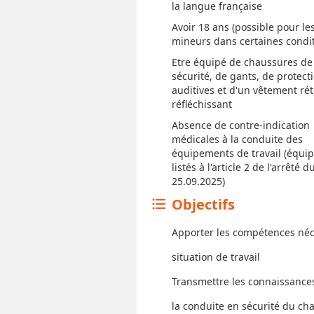
la langue française
Avoir 18 ans (possible pour le
mineurs dans certaines condit
Etre équipé de chaussures de
sécurité, de gants, de protect
auditives et d'un vêtement rét
réfléchissant
Absence de contre-indication
médicales à la conduite des
équipements de travail (équi
listés à l'article 2 de l'arrêté d
25.09.2025)
Objectifs
format_list_bulleted
Apporter les compétences néce
situation de travail
Transmettre les connaissances 
la conduite en sécurité du ch