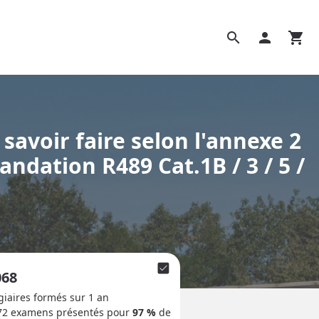
search
person
shopping_cart
savoir faire selon l'annexe 2
ndation R489 Cat.1B / 3 / 5 /
check_box
068
giaires formés sur 1 an
72
examens présentés pour
97 %
de