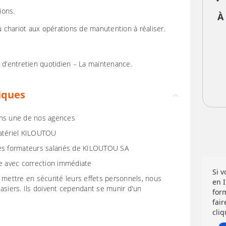
ions.
À
du chariot aux opérations de manutention à réaliser.
s d’entretien quotidien – La maintenance.
iques
ans une de nos agences
matériel KILOUTOU
des formateurs salariés de KILOUTOU SA
re avec correction immédiate
Si 
 mettre en sécurité leurs effets personnels, nous
en 
asiers. Ils doivent cependant se munir d'un
for
fair
cliq