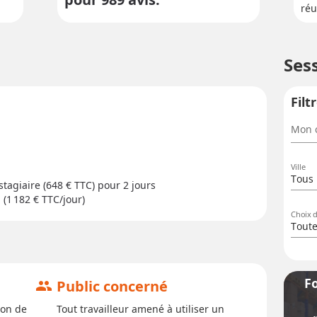
réu
Ses
Filt
Mon c
Ville
Tous 
stagiaire (648 € TTC) pour
2 jour
s
 (1 182 € TTC/jour)
Choix 
Tout
F
Public concerné
group
ion de
Tout travailleur amené à utiliser un