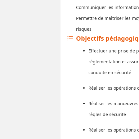
Communiquer les informations r
Permettre de maîtriser les m
risques
Objectifs pédagogi
format_list_bulleted
Effectuer une prise de 
réglementation et assura
conduite en sécurité
Réaliser les opérations 
Réaliser les manœuvres 
règles de sécurité
Réaliser les opérations