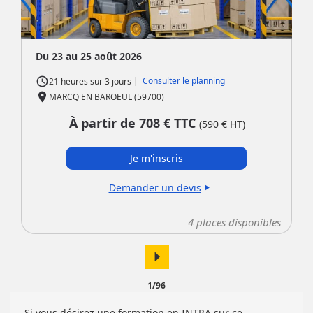
Du 23 au 25 août 2026
access_time
|
Consulter le planning
21 heures
sur
3 jours
place
MARCQ EN BAROEUL (59700)
À partir de
708
€ TTC
(
590
€ HT)
Je m'inscris
Demander un devis
play_arrow
4
places disponibles
arrow_right
1/96
Si vous désirez une formation en INTRA sur ce