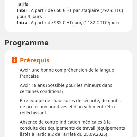
Tarifs
Inter :
660
€ HT par stagiaire (792 € TTC)
pour
3 jour
s
Intra :
A partir de 985
€ HT/jour, (1 182 € TTC/jour)
Programme
Prérequis
assignment_late
Avoir une bonne compréhension de la langue
française
Avoir 18 ans (possible pour les mineurs dans
certaines conditions)
Etre équipé de chaussures de sécurité, de gants,
de protection auditives et d'un vêtement rétro-
réfléchissant
Absence de contre-indication médicales à la
conduite des équipements de travail (équipements
listés à l'article 2 de l'arrêté du 25.09.2025)