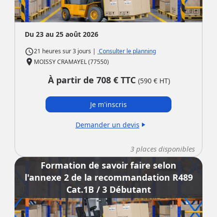
Du 23 au 25 août 2026
access_time
|
Consulter le planning
21 heures
sur
3 jours
place
MOISSY CRAMAYEL (77550)
À partir de
708
€ TTC
(
590
€ HT)
Je m'inscris
Demander un devis
play_arrow
3
places disponibles
Formation de savoir faire selon
l'annexe 2 de la recommandation R489
Cat.1B / 3 Débutant