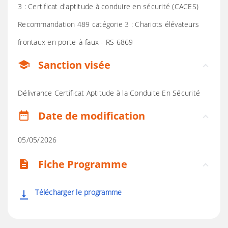
3 : Certificat d'aptitude à conduire en sécurité (CACES)
Recommandation 489 catégorie 3 : Chariots élévateurs
frontaux en porte-à-faux - RS 6869
Sanction visée
school
Délivrance Certificat Aptitude à la Conduite En Sécurité
Date de modification
date_range
05/05/2026
Fiche Programme
description
Télécharger le programme
vertical_align_bottom