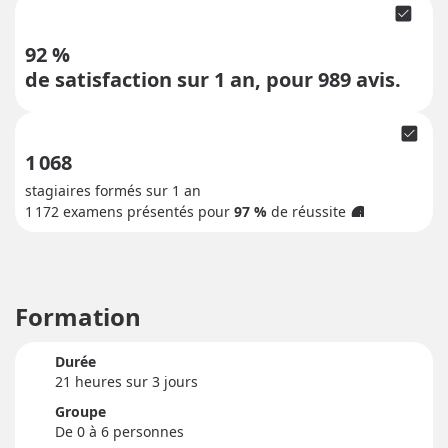
check_box
92 %
de satisfaction sur 1 an, pour
989
avis.
check_box
1 068
stagiaires formés sur 1 an
1 172
examens présentés pour
97 %
de réussite
info
Formation
Durée
21 heure
s
sur 3 jour
s
Groupe
De 0 à 6 personnes