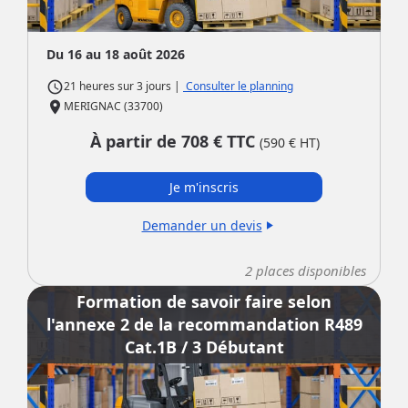
Du 16 au 18 août 2026
access_time
|
Consulter le planning
21 heures
sur
3 jours
place
MERIGNAC (33700)
À partir de
708
€ TTC
(
590
€ HT)
Je m'inscris
Demander un devis
play_arrow
2
places disponibles
Formation de savoir faire selon
l'annexe 2 de la recommandation R489
Cat.1B / 3 Débutant