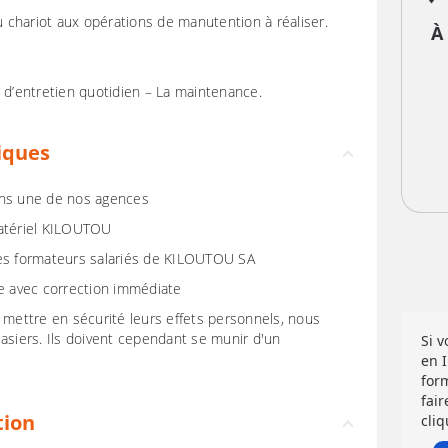
du chariot aux opérations de manutention à réaliser.
À
s d’entretien quotidien – La maintenance.
iques
ans une de nos agences
matériel KILOUTOU
des formateurs salariés de KILOUTOU SA
re avec correction immédiate
 mettre en sécurité leurs effets personnels, nous
asiers. Ils doivent cependant se munir d'un
Si 
en 
for
fair
tion
cliq