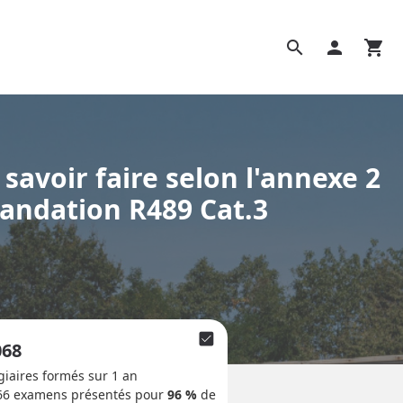
search
person
shopping_cart
savoir faire selon l'annexe 2
andation R489 Cat.3
check_box
068
giaires formés sur 1 an
66
examens présentés pour
96 %
de