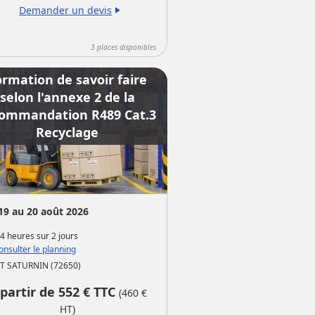
Demander un devis
play_arrow
3
places disponibles
ormation de savoir faire
selon l'annexe 2 de la
ommandation R489 Cat.3
Recyclage
19 au 20 août 2026
4 heures
sur
2 jours
nsulter le planning
T SATURNIN (72650)
 partir de
552
€ TTC
(
460
€
HT)