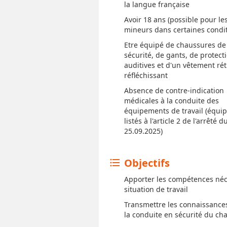
la langue française
Avoir 18 ans (possible pour le
mineurs dans certaines condit
Etre équipé de chaussures de
sécurité, de gants, de protect
auditives et d'un vêtement rét
réfléchissant
Absence de contre-indication
médicales à la conduite des
équipements de travail (équi
listés à l'article 2 de l'arrêté d
25.09.2025)
Objectifs
format_list_bulleted
Apporter les compétences néce
situation de travail
Transmettre les connaissances 
la conduite en sécurité du ch