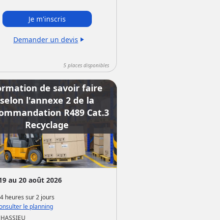
Je m'inscris
Demander un devis
play_arrow
5
places disponibles
ormation de savoir faire
selon l'annexe 2 de la
ommandation R489 Cat.3
Recyclage
19 au 20 août 2026
4 heures
sur
2 jours
nsulter le planning
CHASSIEU