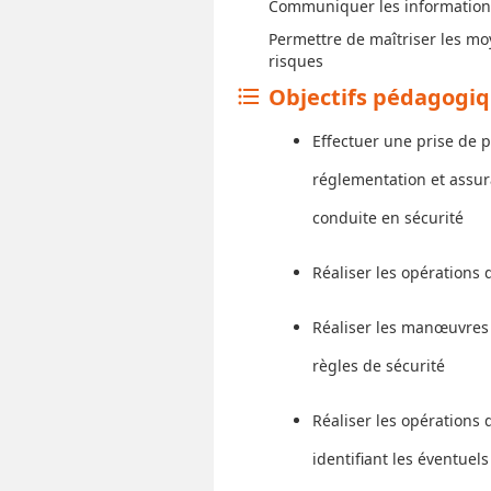
Communiquer les informations r
Permettre de maîtriser les m
risques
Objectifs pédagogi
format_list_bulleted
Effectuer une prise de 
réglementation et assura
conduite en sécurité
Réaliser les opérations 
Réaliser les manœuvres 
règles de sécurité
Réaliser les opérations
identifiant les éventue