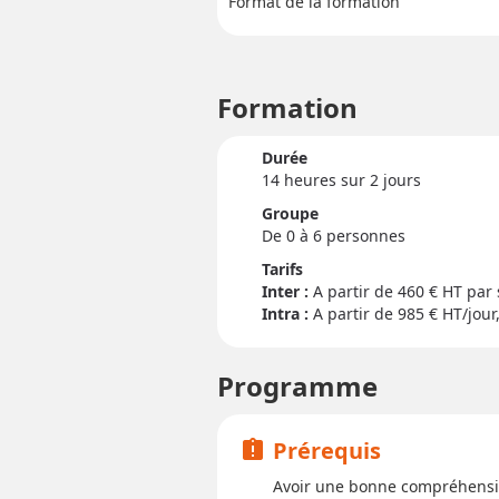
Format de la formation
Formation
Durée
14 heure
s
sur 2 jour
s
Groupe
De 0 à 6 personnes
Tarifs
Inter :
460
€ HT par 
Intra :
A partir de 985
€ HT/jour,
Programme
Prérequis
assignment_late
Avoir une bonne compréhens