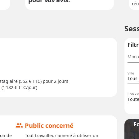
réu
Ses
Filt
Mon c
Ville
Tous 
stagiaire (552 € TTC) pour
2 jour
s
 (1 182 € TTC/jour)
Choix 
Tout
F
Public concerné
group
ion de
Tout travailleur amené à utiliser un