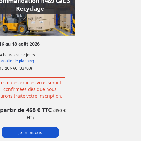
ommandation R489 Cat.3
Recyclage
16 au 18 août 2026
4 heures
sur
2 jours
nsulter le planning
MERIGNAC (33700)
Les dates exactes vous seront
confirmées dès que nous
urons traité votre inscription.
 partir de
468
€ TTC
(
390
€
HT)
Je m'inscris