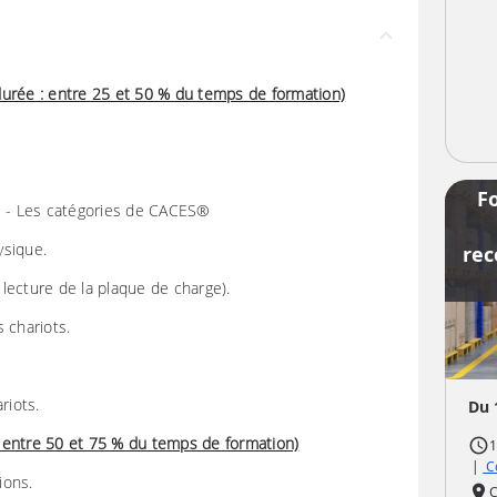
durée : entre 25 et 50 % du temps de formation)
F
ts - Les catégories de CACES®
ysique.
rec
a lecture de la plaque de charge).
s chariots.
riots.
Du 
 : entre 50 et 75 % du temps de formation)
access_time
1
|
Co
ions.
place