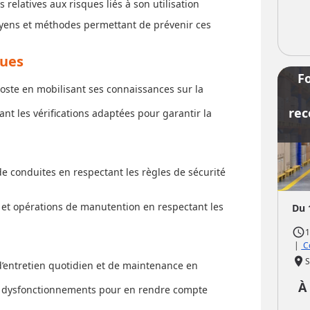
elatives aux risques liés à son utilisation
oyens et méthodes permettant de prévenir ces
ques
F
poste en mobilisant ses connaissances sur la
rec
nt les vérifications adaptées pour garantir la
de conduites en respectant les règles de sécurité
et opérations de manutention en respectant les
Du 
access_time
1
|
Co
place
S
 d’entretien quotidien et de maintenance en
À
ls dysfonctionnements pour en rendre compte