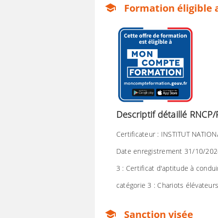
Formation éligible 
school
Descriptif détaillé RNC
Certificateur : INSTITUT NATION
Date enregistrement 31/10/2024 
3 : Certificat d'aptitude à con
catégorie 3 : Chariots élévateur
Sanction visée
school