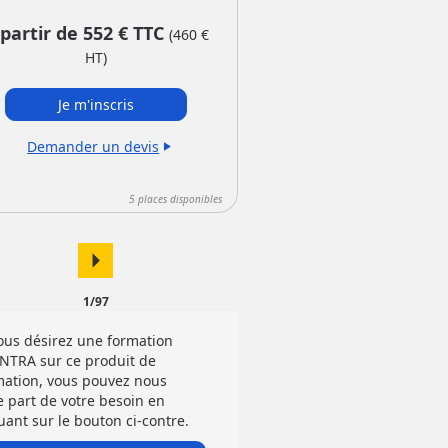
 partir de
552
€ TTC
(
460
€
HT)
Je m'inscris
Demander un devis
play_arrow
5
places disponibles
arrow_right
1/97
vous désirez une formation
INTRA sur ce produit de
mation, vous pouvez nous
e part de votre besoin en
uant sur le bouton ci-contre.