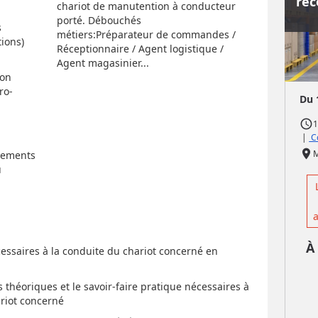
rec
chariot de manutention à conducteur
porté. Débouchés
s
métiers:Préparateur de commandes /
ions)
Réceptionnaire / Agent logistique /
Agent magasinier...
ion
ro-
Du 
access_time
1
|
Co
place
pements
u
a
À
ssaires à la conduite du chariot concerné en
théoriques et le savoir-faire pratique nécessaires à
ariot concerné