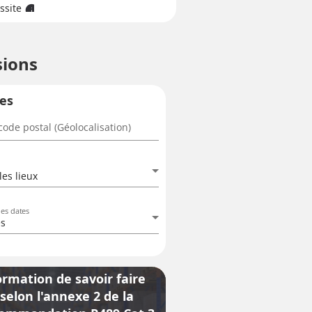
ssite
info
sions
res
ode postal (Géolocalisation)
les lieux
des dates
es
ormation de savoir faire
selon l'annexe 2 de la