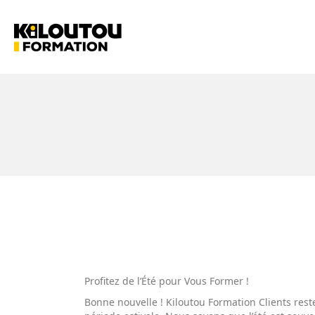
Profitez de l’Été pour Vous Former !
Bonne nouvelle ! Kiloutou Formation Clients rest