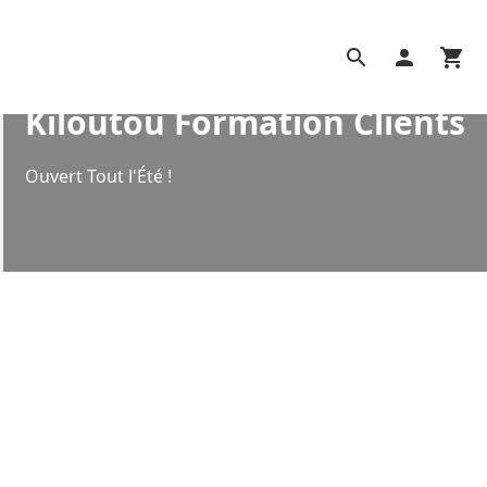
search
person
shopping_cart
Kiloutou Formation Clients
Ouvert Tout l'Été !